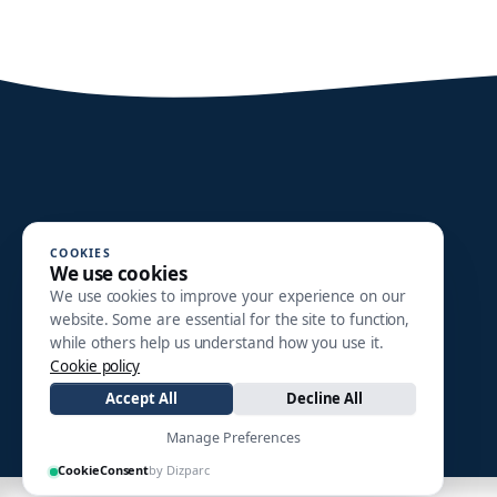
COOKIES
We use cookies
We use cookies to improve your experience on our
website. Some are essential for the site to function,
while others help us understand how you use it.
Cookie policy
Accept All
Decline All
Manage Preferences
CookieConsent
by Dizparc