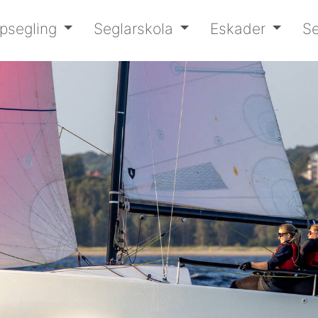
psegling
Seglarskola
Eskader
Se