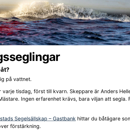
gsseglingar
båt?
dig på vattnet.
r varje tisdag, först till kvarn. Skeppare är Anders H
stare. Ingen erfarenhet krävs, bara viljan att segla. F
stads Segelsällskap – Gastbank
hittar du båtägare som
ver förstärkning.