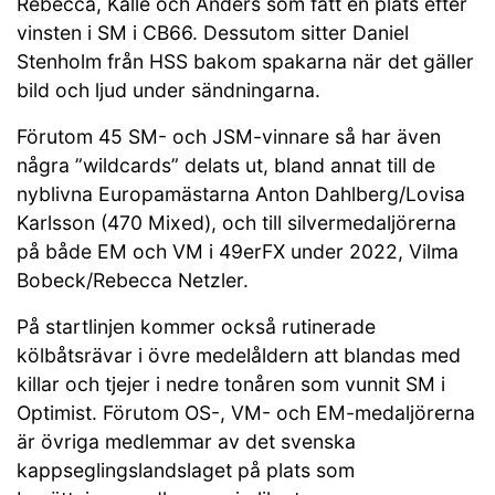
Rebecca, Kalle och Anders som fått en plats efter
vinsten i SM i CB66. Dessutom sitter Daniel
Stenholm från HSS bakom spakarna när det gäller
bild och ljud under sändningarna.
Förutom 45 SM- och JSM-vinnare så har även
några ”wildcards” delats ut, bland annat till de
nyblivna Europamästarna Anton Dahlberg/Lovisa
Karlsson (470 Mixed), och till silvermedaljörerna
på både EM och VM i 49erFX under 2022, Vilma
Bobeck/Rebecca Netzler.
På startlinjen kommer också rutinerade
kölbåtsrävar i övre medelåldern att blandas med
killar och tjejer i nedre tonåren som vunnit SM i
Optimist. Förutom OS-, VM- och EM-medaljörerna
är övriga medlemmar av det svenska
kappseglingslandslaget på plats som