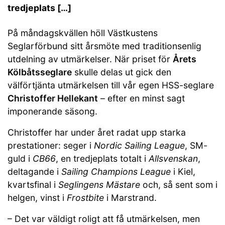
tredjeplats […]
På måndagskvällen höll Västkustens
Seglarförbund sitt årsmöte med traditionsenlig
utdelning av utmärkelser. När priset för
Årets
Kölbåtsseglare
skulle delas ut gick den
välförtjänta utmärkelsen till vår egen HSS-seglare
Christoffer Hellekant
– efter en minst sagt
imponerande säsong.
Christoffer har under året radat upp starka
prestationer: seger i
Nordic Sailing League
, SM-
guld i
CB66
, en tredjeplats totalt i
Allsvenskan
,
deltagande i
Sailing Champions League
i Kiel,
kvartsfinal i
Seglingens Mästare
och, så sent som i
helgen, vinst i
Frostbite
i Marstrand.
– Det var väldigt roligt att få utmärkelsen, men