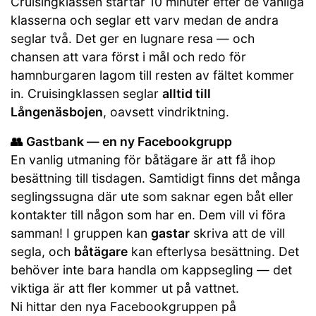
Cruisingklassen startar 10 minuter efter de vanliga
klasserna och seglar ett varv medan de andra
seglar två. Det ger en lugnare resa — och
chansen att vara först i mål och redo för
hamnburgaren lagom till resten av fältet kommer
in. Cruisingklassen seglar
alltid till
Långenäsbojen
, oavsett vindriktning.
👥 Gastbank — en ny Facebookgrupp
En vanlig utmaning för båtägare är att få ihop
besättning till tisdagen. Samtidigt finns det många
seglingssugna där ute som saknar egen båt eller
kontakter till någon som har en. Dem vill vi föra
samman! I gruppen kan
gastar
skriva att de vill
segla, och
båtägare
kan efterlysa besättning. Det
behöver inte bara handla om kappsegling — det
viktiga är att fler kommer ut på vattnet.
Ni hittar den nya Facebookgruppen på