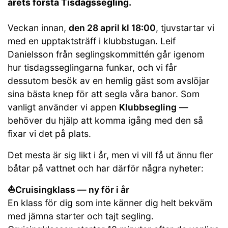
årets första Tisdagssegling.
Veckan innan,
den 28 april kl 18:00
, tjuvstartar vi
med en upptaktsträff i klubbstugan. Leif
Danielsson från seglingskommittén går igenom
hur tisdagsseglingarna funkar, och vi får
dessutom besök av en hemlig gäst som avslöjar
sina bästa knep för att segla våra banor. Som
vanligt använder vi appen
Klubbsegling
—
behöver du hjälp att komma igång med den så
fixar vi det på plats.
Det mesta är sig likt i år, men vi vill få ut ännu fler
båtar på vattnet och har därför några nyheter:
⛵️Cruisingklass — ny för i år
En klass för dig som inte känner dig helt bekväm
med jämna starter och tajt segling.