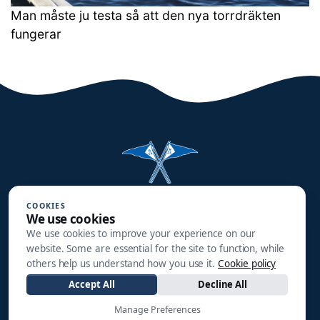
Man måste ju testa så att den nya torrdräkten
fungerar
Halmstads Segelsällskap
COOKIES
We use cookies
Småbåtsgatan 3
We use cookies to improve your experience on our
302 90 HALMSTAD
website. Some are essential for the site to function, while
others help us understand how you use it.
Cookie policy
info@hss1910.se
Accept All
Decline All
+46 760 268 795
Manage Preferences