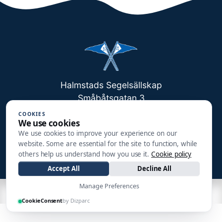
Halmstads Segelsällskap
Småbåtsgatan 3
302 90 HALMSTAD
COOKIES
We use cookies
info@hss1910.se
We use cookies to improve your experience on our
website. Some are essential for the site to function, while
+46 760 268 795
others help us understand how you use it.
Cookie policy
Accept All
Decline All
Manage Preferences
| Made by
CookieConsent
by Dizparc