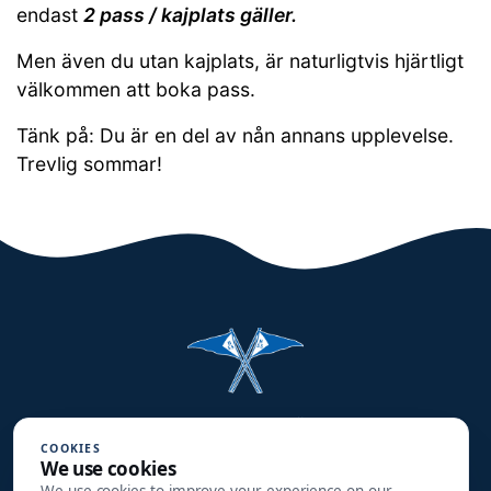
endast
2 pass / kajplats gäller.
Men även du utan kajplats, är naturligtvis hjärtligt
välkommen att boka pass.
Tänk på: Du är en del av nån annans upplevelse.
Trevlig sommar!
Halmstads Segelsällskap
COOKIES
Småbåtsgatan 3
We use cookies
302 90 HALMSTAD