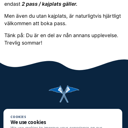
endast
2 pass / kajplats gäller.
Men även du utan kajplats, är naturligtvis hjärtligt
välkommen att boka pass.
Tänk på: Du är en del av nån annans upplevelse.
Trevlig sommar!
Halmstads Segelsällskap
COOKIES
Småbåtsgatan 3
We use cookies
302 90 HALMSTAD