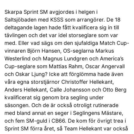
Skarpa Sprint SM avgjordes i helgen i
Saltsjöbaden med KSSS som arrangörer. De 18
deltagande lagen hade fått kvalificera sig in till
tävlingen och det var idel storseglare som var
med. Eller vad sägs om den sjufaldiga Match Cup-
vinnaren Björn Hansen, OS-seglarna Markus
Westerlind och Magnus Lundgren och America’s
Cup-seglare som Mattias Rahm, Oscar Angervall
och Oskar Ljung? Icke att förglömma hade även
våra egna storstjärnor Christoffer Hellekant,
Anders Hellekant, Calle Johansson och Otto Berg
kvalificerat sig genom bra segling under
säsongen. Och de är också otroligt rutinerade
med bland annat en seger i Seglingens Mästare,
och fem SM-guld i CB66. De kom för övrigt trea i
Sprint SM förra året, så Team Hellekant var också