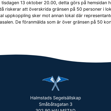
isdagen 13 oktober 20.00, detta görs på hemsidan h
 då riskerar att överskrida gränsen på 50 personer i l
al uppkoppling sker mot annan lokal där representante
rasalen. De föranmälda som är över gränsen på 50 kon
Halmstads Segelsällskap
Småbåtsgatan 3
302 90 HALMSTAD