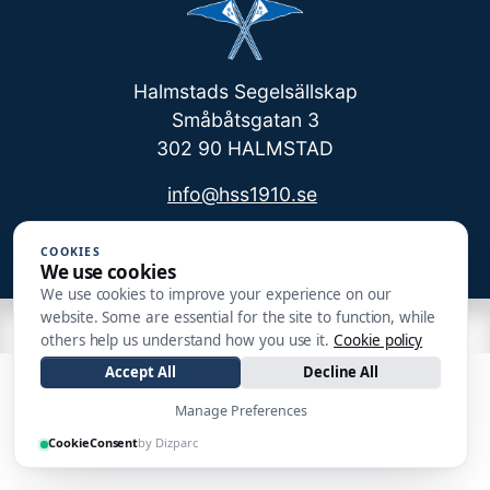
Halmstads Segelsällskap
Småbåtsgatan 3
302 90 HALMSTAD
info@hss1910.se
+46 760 268 795
COOKIES
We use cookies
We use cookies to improve your experience on our
website. Some are essential for the site to function, while
| Made by
others help us understand how you use it.
Cookie policy
Accept All
Decline All
Manage Preferences
CookieConsent
by Dizparc