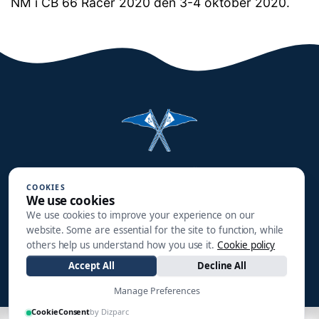
NM i CB 66 Racer 2020 den 3-4 oktober 2020.
Halmstads Segelsällskap
COOKIES
Småbåtsgatan 3
We use cookies
302 90 HALMSTAD
We use cookies to improve your experience on our
website. Some are essential for the site to function, while
info@hss1910.se
others help us understand how you use it.
Cookie policy
Accept All
Decline All
+46 760 268 795
Manage Preferences
CookieConsent
by Dizparc