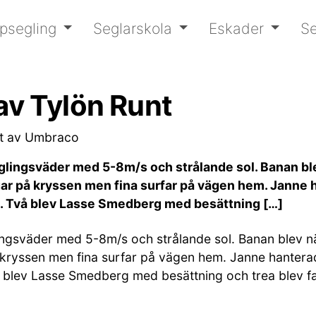
psegling
Seglarskola
Eskader
Se
av Tylön Runt
et av Umbraco
seglingsväder med 5-8m/s och strålande sol. Banan b
ar på kryssen men fina surfar på vägen hem. Janne 
yren. Två blev Lasse Smedberg med besättning […]
eglingsväder med 5-8m/s och strålande sol. Banan blev
kryssen men fina surfar på vägen hem. Janne hanterad
Två blev Lasse Smedberg med besättning och trea blev f