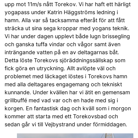
upp mot 11m/s nått Torekov. Vi har haft ett härligt
yogapass under Katrin Häggströms ledning i
hamn. Alla var så tacksamma efteråt för att fått
sträcka ut sina sega kroppar med yogans teknik.
Vi har under dagen upplevt både lugn brissegling
och ganska tuffa vindar och vågor samt även
inträngande vatten på en av deltagarnas båt.
Detta löste Torekovs sjöräddningssällskap som
fick göra en utryckning. Allt avlöpte väl och
problemet med läckaget löstes i Torekovs hamn
med alla deltagares engagemang och tekniskt
kunnande. Under kvällen har vi ätit en gemensam
grillbuffé med vad var och en hade med sig i
korgen. En fantastisk dag och kväll som i morgon
kommer att starta med ett Torekovsbad och
sedan går vi till Vejbystrand under förmiddagen.