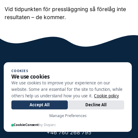
Vid tidpunkten för pressläggning så förelåg inte
resultaten – de kommer.
COOKIES
We use cookies
We use cookies to improve your experience on our
website. Some are essential for the site to function, while
Halmstads Segelsällskap
others help us understand how you use it.
Cookie policy
Småbåtsgatan 3
Accept All
Decline All
302 90 HALMSTAD
Manage Preferences
info@hss1910.se
CookieConsent
by Dizparc
+46 760 268 795