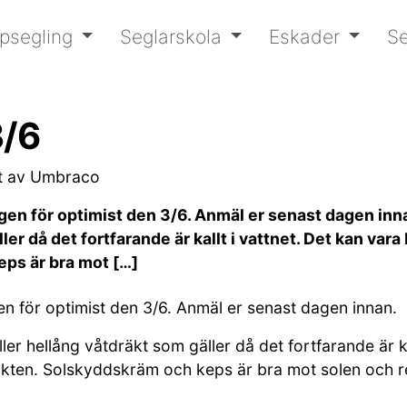
psegling
Seglarskola
Eskader
Se
3/6
t av Umbraco
ngen för optimist den 3/6. Anmäl er senast dagen inna
ler då det fortfarande är kallt i vattnet. Det kan var
ps är bra mot […]
en för optimist den 3/6. Anmäl er senast dagen innan.
ller hellång våtdräkt som gäller då det fortfarande är ka
kten. Solskyddskräm och keps är bra mot solen och re