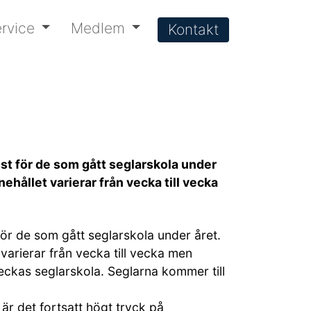
rvice
Medlem
Kontakt
st för de som gått seglarskola under
ehållet varierar från vecka till vecka
ör de som gått seglarskola under året.
varierar från vecka till vecka men
ckas seglarskola. Seglarna kommer till
 är det fortsatt högt tryck på