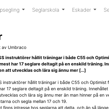
psegling
Seglarskola
Eskader
Se
r
t av Umbraco
instruktörer hållit träningar i både C55 och Optimi
est har 17 seglare deltagit på en enskild träning. Inn
 att utvecklas och lära sig ännu mer […]
struktörer hållit träningar i både C55 och Optimist f
 17 seglare deltagit på en enskild träning. Innehållet 
tvecklas och lära sig ännu mer än man hinner på en ve
åtarna och segla mellan 17 och 19.
t finns intresse hos seglarna att delta, och än så länge