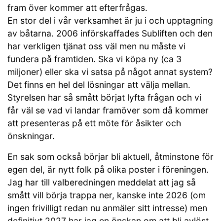
fram över kommer att efterfrågas.
En stor del i vår verksamhet är ju i och upptagning
av båtarna. 2006 införskaffades Subliften och den
har verkligen tjänat oss väl men nu måste vi
fundera på framtiden. Ska vi köpa ny (ca 3
miljoner) eller ska vi satsa på något annat system?
Det finns en hel del lösningar att välja mellan.
Styrelsen har så smått börjat lyfta frågan och vi
får väl se vad vi landar framöver som då kommer
att presenteras på ett möte för åsikter och
önskningar.
En sak som också börjar bli aktuell, åtminstone för
egen del, är nytt folk på olika poster i föreningen.
Jag har till valberedningen meddelat att jag så
smått vill börja trappa ner, kanske inte 2026 (om
ingen frivilligt redan nu anmäler sitt intresse) men
definitivt 2027 har jag en önskan om att bli avlöst.