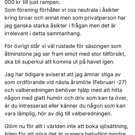
000 kr till just rampen.
Som förening förhåller vi oss neutrala i åsikter
kring broar och annat men som privatperson har
jag ganska starka åsikter i frågan men det är
irrelevant i detta sammanhang.
För övrigt står vi väl rustade för säsongen som
åtminstone jag ser fram emot med stor tillförsikt,
ska bli superkul att komma ut på havet igen.
Jag har tidigare aviserat att jag ämnar stiga av
som ordförande vid nästa årsmöte (Februari -27)
och valberedningen behöver hjälp med att hitta
någon med glatt humör och driv som kan ta över,
är du intresserad eller känner du någon som kan
vara lämplig, hör av dig till valberedningen.
Glöm nu för allt i världen inte att boka sjösättning,
tiden för att göra det är numera betydligt mindre,