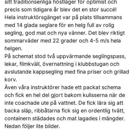
sitt traditionsenliga höstläger för optimist och
precis som tidigare år blev det en stor succé!
Hela instruktörsgänget var på plats tillsammans
med 14 glada seglare för en helg full av rolig
segling, god mat och nya vänner. Det blev riktigt
sommarväder med 22 grader och 4-5 m/s hela
helgen.
På schemat stod två uppvärmande seglingspass,
lekar, filmkväll, övernattning i klubbstugan och
avslutande kappsegling med fina priser och grillad
korv.
Även våra instruktörer hade ett packat schema
och fick en hel del gjort bakom kulisserna när de
inte coachade ute på vattnet. De fick lära sig att
backa släp, ribbåtarna fick sig en ordentlig tvätt,
containern städades och mat lagades i mängder.
Nedan följer lite bilder.