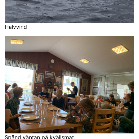
Halvvind
Spänd väntan på kvällsmat