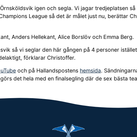
ll Örnsköldsvik igen och segla. Vi jagar tredjeplatsen 
g Champions League så det är målet just nu, berättar Ch
ekant, Anders Hellekant, Alice Borslöv och Emma Berg.
dsvik så vi seglar den här gången på 4 personer iställe
laktigt, förklarar Christoffer.
ouTube
och på Hallandspostens
hemsida
. Sändningarna
vgörs det hela med en finalsegling där de sex bästa t