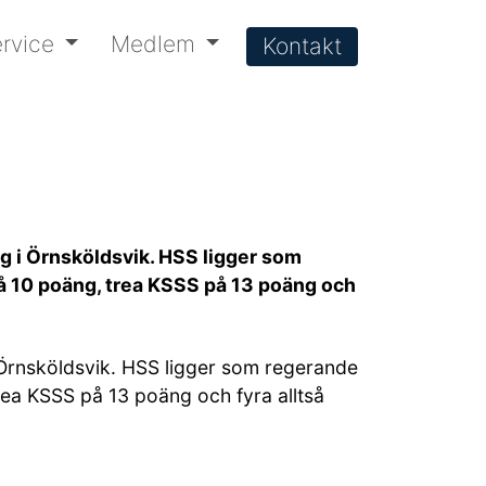
rvice
Medlem
Kontakt
g i Örnsköldsvik. HSS ligger som
å 10 poäng, trea KSSS på 13 poäng och
 Örnsköldsvik. HSS ligger som regerande
ea KSSS på 13 poäng och fyra alltså