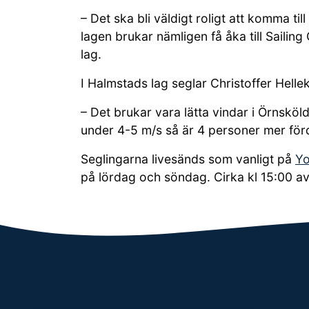
– Det ska bli väldigt roligt att komma ti
lagen brukar nämligen få åka till Sailin
lag.
I Halmstads lag seglar Christoffer Hell
– Det brukar vara lätta vindar i Örnsköl
under 4-5 m/s så är 4 personer mer förde
Seglingarna livesänds som vanligt på
Y
på lördag och söndag. Cirka kl 15:00 a