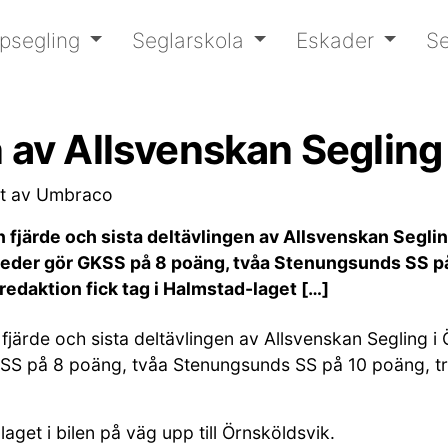
psegling
Seglarskola
Eskader
Se
n av Allsvenskan Segling
et av Umbraco
 fjärde och sista deltävlingen av Allsvenskan Seglin
 leder gör GKSS på 8 poäng, tvåa Stenungsunds SS p
edaktion fick tag i Halmstad-laget […]
järde och sista deltävlingen av Allsvenskan Segling i
GKSS på 8 poäng, tvåa Stenungsunds SS på 10 poäng, tr
get i bilen på väg upp till Örnsköldsvik.