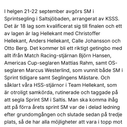
I helgen 21-22 september avgörs SM i
Sprintsegling i Saltsjöbaden, arrangerat av KSSS.
Det är 18 lag som kvalificerat sig till finalen och ett
av lagen är lag Hellekant med Christoffer
Hellekant, Anders Hellekant, Calle Johansson och
Otto Berg. Det kommer bli ett riktigt getingbo med
allt ifrån Match Racing-stjärnan Björn Hansen,
Americas Cup-seglaren Mattias Rahm, samt OS-
seglaren Marcus Westerlind, som vunnit både SM i
Sprint tidigare samt Seglingens Mästare. Och
såklart våra HSS-stjärnor i Team Hellekant, som
är otroligt samkörda, rutinerade och taggade på
att segla Sprint SM i Saltis. Man ska komma ihåg
att på förra årets sprint SM var de i delad ledning
efter grundomgången och slutade sedan på tredje
plats, så de har alla möjligheter att vara i topp mot