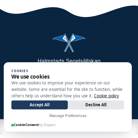
Halmstads Segelsällskap
Småbåtsgatan 3
COOKIES
We use cookies
302 90 HALMSTAD
We use cookies to improve your experience on our
website. Some are essential for the site to function, while
info@hss1910.se
others help us understand how you use it.
Cookie policy
+46 760 268 795
Accept All
Decline All
Manage Preferences
CookieConsent
by Dizparc
| Made by