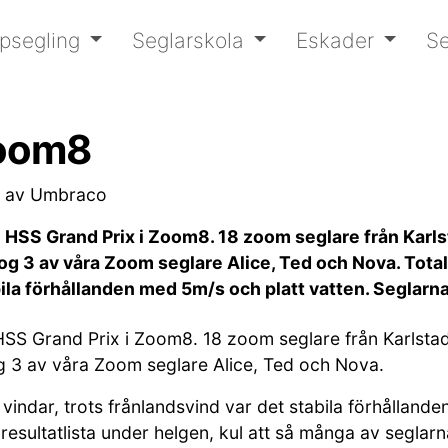
psegling
Seglarskola
Eskader
Se
oom8
t av Umbraco
SS Grand Prix i Zoom8. 18 zoom seglare från Karlsta
og 3 av våra Zoom seglare Alice, Ted och Nova. Tota
bila förhållanden med 5m/s och platt vatten. Seglarn
S Grand Prix i Zoom8. 18 zoom seglare från Karlstad t
g 3 av våra Zoom seglare Alice, Ted och Nova.
vindar, trots frånlandsvind var det stabila förhålland
sultatlista under helgen, kul att så många av seglar