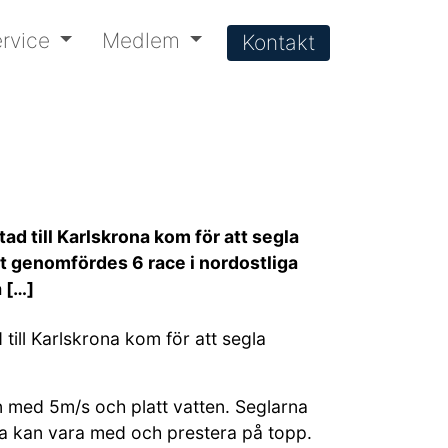
rvice
Medlem
Kontakt
d till Karlskrona kom för att segla
lt genomfördes 6 race i nordostliga
a […]
ill Karlskrona kom för att segla
en med 5m/s och platt vatten. Seglarna
na kan vara med och prestera på topp.