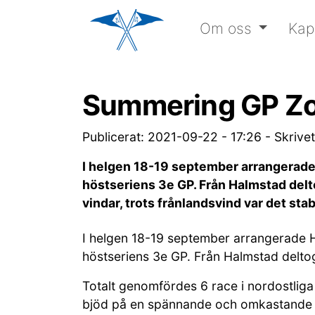
Om oss
Kap
Summering GP Z
Publicerat: 2021-09-22 - 17:26
-
Skrive
I helgen 18-19 september arrangerade H
höstseriens 3e GP. Från Halmstad delt
vindar, trots frånlandsvind var det sta
I helgen 18-19 september arrangerade HS
höstseriens 3e GP. Från Halmstad delto
Totalt genomfördes 6 race i nordostliga 
bjöd på en spännande och omkastande re