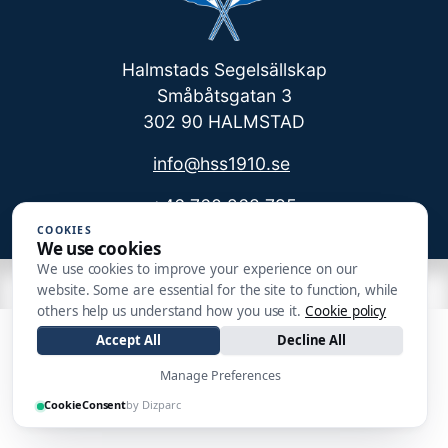
Halmstads Segelsällskap
Småbåtsgatan 3
302 90 HALMSTAD
info@hss1910.se
+46 760 268 795
COOKIES
We use cookies
We use cookies to improve your experience on our
| Made by
website. Some are essential for the site to function, while
others help us understand how you use it.
Cookie policy
Accept All
Decline All
Manage Preferences
CookieConsent
by Dizparc