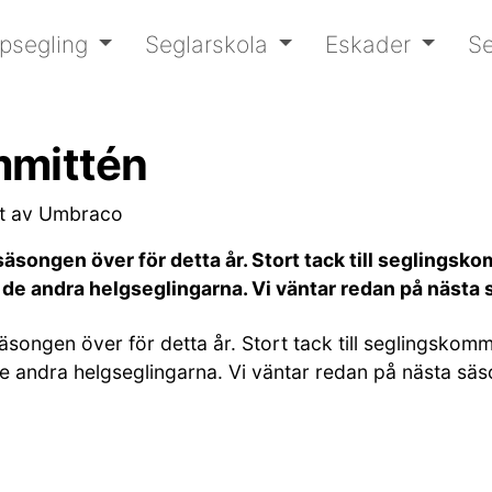
psegling
Seglarskola
Eskader
Se
mmittén
et av Umbraco
äsongen över för detta år. Stort tack till seglingsko
 de andra helgseglingarna. Vi väntar redan på nästa 
songen över för detta år. Stort tack till seglingskommi
de andra helgseglingarna. Vi väntar redan på nästa säs