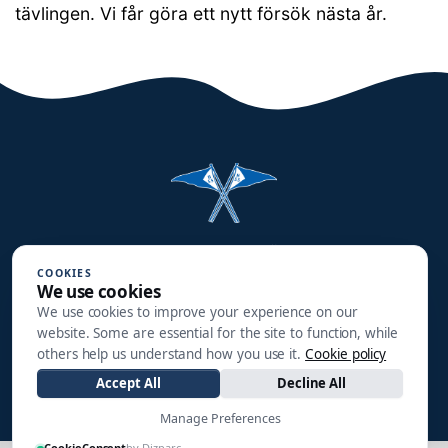
tävlingen. Vi får göra ett nytt försök nästa år.
Halmstads Segelsällskap
COOKIES
Småbåtsgatan 3
We use cookies
302 90 HALMSTAD
We use cookies to improve your experience on our
website. Some are essential for the site to function, while
info@hss1910.se
others help us understand how you use it.
Cookie policy
Accept All
Decline All
+46 760 268 795
Manage Preferences
CookieConsent
by Dizparc