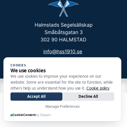
Halmstads Segelsällskap
Småbåtsgatan 3
302 90 HALMSTAD
info@hss1910.se
+46 760 268 795
COOKIES
We use cookies
We use cookies to improve your experience on our
website. Some are essential for the site to function, while
| Made by
others help us understand how you use it.
Cookie policy
Accept All
Decline All
Manage Preferences
CookieConsent
by Dizparc