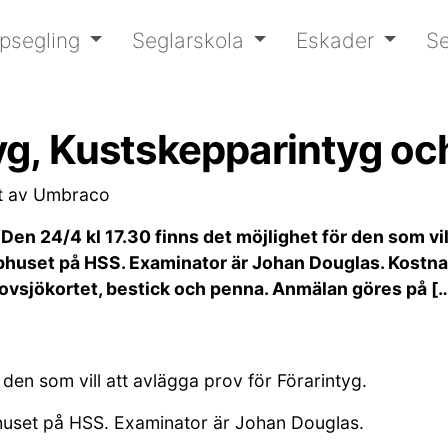
psegling
Seglarskola
Eskader
Se
ntyg, Kustskepparintyg 
t av Umbraco
 Den 24/4 kl 17.30 finns det möjlighet för den som vil
huset på HSS. Examinator är Johan Douglas. Kostnad
 provsjökortet, bestick och penna. Anmälan göres på [
 den som vill att avlägga prov för Förarintyg.
huset på HSS. Examinator är Johan Douglas.