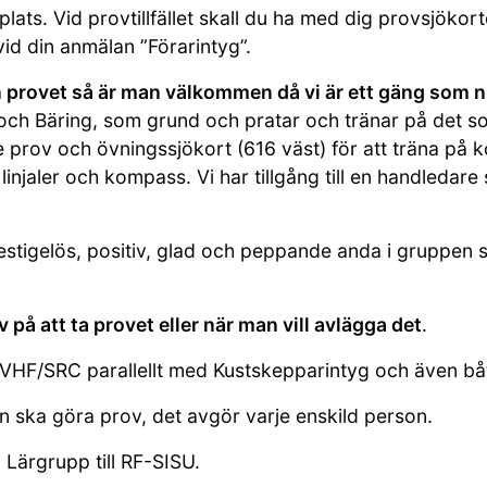
lats. Vid provtillfället skall du ha med dig provsjöko
vid din anmälan ”Förarintyg”.
 provet så är man välkommen då vi är ett gäng som nu
och Bäring, som grund och pratar och tränar på det som
rov och övningssjökort (616 väst) för att träna på k
njaler och kompass. Vi har tillgång till en handledare
prestigelös, positiv, glad och peppande anda i gruppen s
 på att ta provet eller när man vill avlägga det
.
d VHF/SRC parallellt med Kustskepparintyg och även bå
an ska göra prov, det avgör varje enskild person.
 Lärgrupp till RF-SISU.