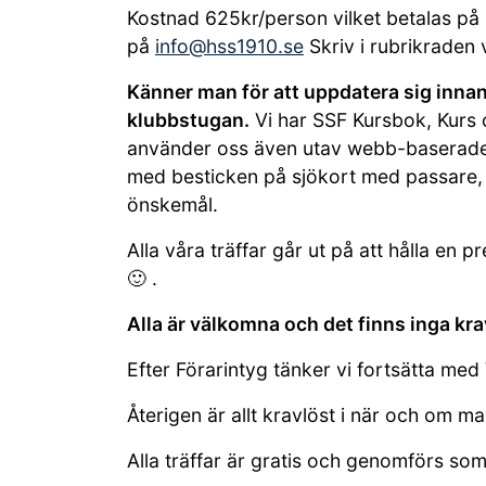
Kostnad 625kr/person vilket betalas på p
på
info@hss1910.se
Skriv i rubrikraden 
Känner man för att uppdatera sig innan
klubbstugan.
Vi har SSF Kursbok, Kurs 
använder oss även utav webb-baserade p
med besticken på sjökort med passare, li
önskemål.
Alla våra träffar går ut på att hålla en 
🙂 .
Alla är välkomna och det finns inga krav
Efter Förarintyg tänker vi fortsätta me
Återigen är allt kravlöst i när och om m
Alla träffar är gratis och genomförs som