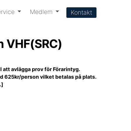
rvice
Medlem
Kontakt
och VHF(SRC)
l att avlägga prov för Förarintyg.
 625kr/person vilket betalas på plats.
…]