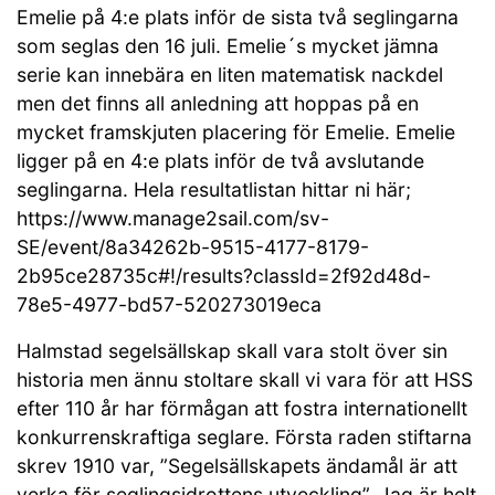
Emelie på 4:e plats inför de sista två seglingarna
som seglas den 16 juli. Emelie´s mycket jämna
serie kan innebära en liten matematisk nackdel
men det finns all anledning att hoppas på en
mycket framskjuten placering för Emelie. Emelie
ligger på en 4:e plats inför de två avslutande
seglingarna. Hela resultatlistan hittar ni här;
https://www.manage2sail.com/sv-
SE/event/8a34262b-9515-4177-8179-
2b95ce28735c#!/results?classId=2f92d48d-
78e5-4977-bd57-520273019eca
Halmstad segelsällskap skall vara stolt över sin
historia men ännu stoltare skall vi vara för att HSS
efter 110 år har förmågan att fostra internationellt
konkurrenskraftiga seglare. Första raden stiftarna
skrev 1910 var, ”Segelsällskapets ändamål är att
verka för seglingsidrottens utveckling”. Jag är helt