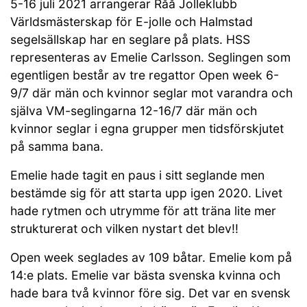
5-16 juli 2021 arrangerar Råå Jolleklubb
Världsmästerskap för E-jolle och Halmstad
segelsällskap har en seglare på plats. HSS
representeras av Emelie Carlsson. Seglingen som
egentligen består av tre regattor Open week 6-
9/7 där män och kvinnor seglar mot varandra och
själva VM-seglingarna 12-16/7 där män och
kvinnor seglar i egna grupper men tidsförskjutet
på samma bana.
Emelie hade tagit en paus i sitt seglande men
bestämde sig för att starta upp igen 2020. Livet
hade rytmen och utrymme för att träna lite mer
strukturerat och vilken nystart det blev!!
Open week seglades av 109 båtar. Emelie kom på
14:e plats. Emelie var bästa svenska kvinna och
hade bara två kvinnor före sig. Det var en svensk