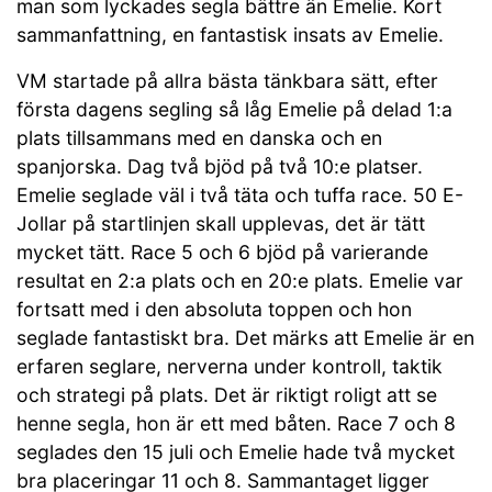
man som lyckades segla bättre än Emelie. Kort
sammanfattning, en fantastisk insats av Emelie.
VM startade på allra bästa tänkbara sätt, efter
första dagens segling så låg Emelie på delad 1:a
plats tillsammans med en danska och en
spanjorska. Dag två bjöd på två 10:e platser.
Emelie seglade väl i två täta och tuffa race. 50 E-
Jollar på startlinjen skall upplevas, det är tätt
mycket tätt. Race 5 och 6 bjöd på varierande
resultat en 2:a plats och en 20:e plats. Emelie var
fortsatt med i den absoluta toppen och hon
seglade fantastiskt bra. Det märks att Emelie är en
erfaren seglare, nerverna under kontroll, taktik
och strategi på plats. Det är riktigt roligt att se
henne segla, hon är ett med båten. Race 7 och 8
seglades den 15 juli och Emelie hade två mycket
bra placeringar 11 och 8. Sammantaget ligger