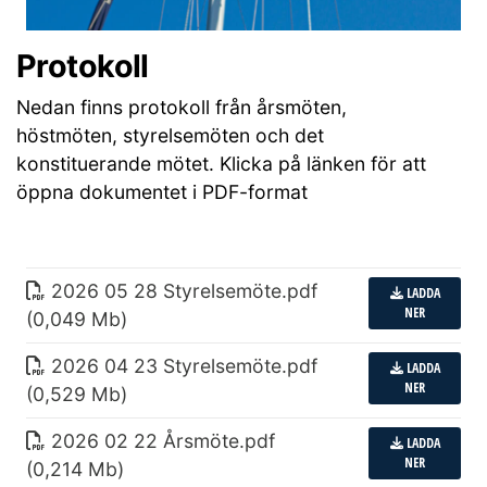
Protokoll
Nedan finns protokoll från årsmöten,
höstmöten, styrelsemöten och det
konstituerande mötet. Klicka på länken för att
öppna dokumentet i PDF-format
2026 05 28 Styrelsemöte
.
pdf
LADDA
NER
(0,049 Mb)
2026 04 23 Styrelsemöte
.
pdf
LADDA
NER
(0,529 Mb)
2026 02 22 Årsmöte
.
pdf
LADDA
NER
(0,214 Mb)