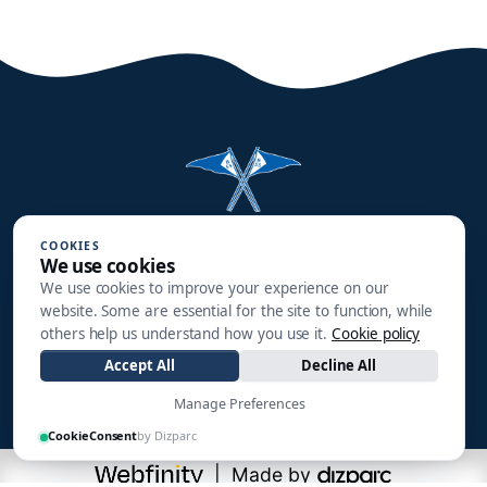
Halmstads Segelsällskap
COOKIES
We use cookies
Småbåtsgatan 3
We use cookies to improve your experience on our
302 90 HALMSTAD
website. Some are essential for the site to function, while
others help us understand how you use it.
Cookie policy
info@hss1910.se
Accept All
Decline All
+46 760 268 795
Manage Preferences
CookieConsent
by Dizparc
| Made by